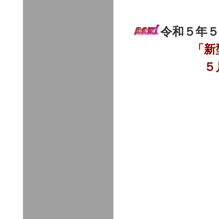
ご確
令和５年５
「新
５月