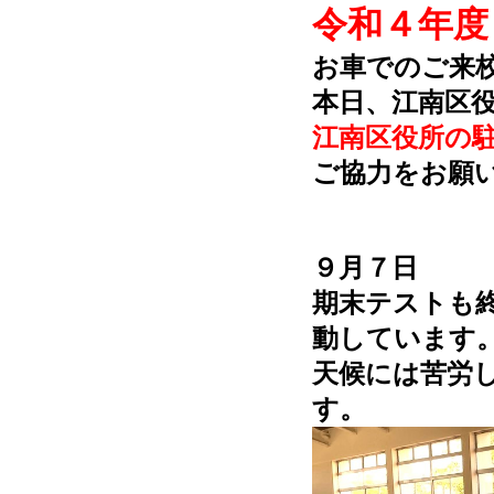
令和４年度
お車でのご来
本日、江南区
江南区役所の
ご協力をお願
９月７日
期末テストも
動しています
天候には苦労
す。