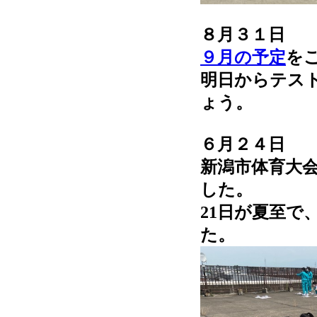
８月３１日
９月の予定
を
明日からテス
ょう。
６月２４日
新潟市体育大
した。
21日が夏至で
た。