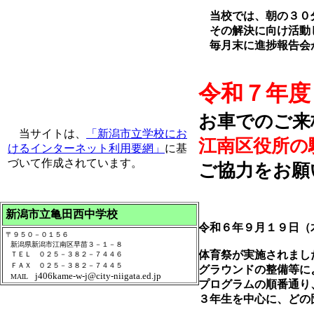
当校では、朝の３０分
その解決に向け活動し
毎月末に進捗報告会
令和７年度
お車でのご来
当サイトは、
「新潟市立学校にお
江南区役所の
けるインターネット利用要網」
に基
づいて作成されています。
ご協力をお願
新潟市立亀田西中学校
令和６年９月１９日（
〒９５０－０１５６
新潟県新潟市江南区早苗３－１－８
体育祭が実施されまし
ＴＥＬ ０２５－３８２－７４４６
ＦＡＸ ０２５－３８２－７４４５
グラウンドの整備等に
j406kame-w-j@city-niigata.ed.jp
MAIL
プログラムの順番通り
３年生を中心に、どの