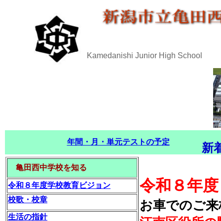
Kamedanishi Junior High School
年間・月・単元テストの予定
新
亀田西中学校を知る
令和８年度
令和８年度学校教育ビジョン
校歌・校章
お車でのご来
生活の指針