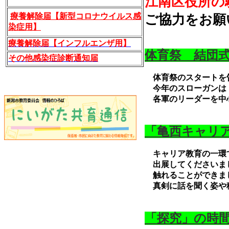
江南区役所の
療養解除届【新型コロナウイルス感
ご協力をお願
染症用】
療養解除届【インフルエンザ用】
体育祭 結団
その他感染症診断通知届
体育祭のスタートを
今年のスローガンは「
各軍のリーダーを中
「亀西キャリ
キャリア教育の一環で
出展してくださいまし
触れることができま
真剣に話を聞く姿や積
「探究」の時